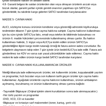
içinde kendisine nakten ve defaten ödenir.
4.8- Garanti belgesi ile satılan ürünlerden olan veya olmayan ürünlerin arızalı veya
bozuk olanlar, garanti şartları içinde gerekli onarımın yapılması için SATICI'ya
gönderilebilir, bu takdirde kargo giderleri SATICI tarafından karşılanacaktır.
MADDE 5- CAYMA HAKKI
ALICI, sözleşme konusu ürürünün kendisine veya gösterdiği adresteki kişi/kuruluşa
tesliminden itibaren 7 gün içinde cayma hakkına sahiptir. Cayma hakkının kullanılması
için bu süre içinde SATICI'ya faks, email veya telefon ile bildirimde bulunulması ve
ürünün 6. madde hükümleri çercevesinde kullanılmamış olması şarttır. Bu hakkın
kullanılması halinde, 3. kişiye veya ALICI'ya teslim edilen ürünün SATICI'ya
gönderildiğine ilişkin kargo teslim tutanağı örneği ile fatura aslının iadesi zorunludur. Bu
belgelerin ulaşmasını takip eden 7 gün içinde ürün bedeli ALICI'ya iade edilir. Fatura aslı
gönderilmez ise KDV ve varsa sair yasal yükümlülükler iade edilemez. Cayma hakkı
nedeni ile iade edilen ürünün kargo bedeli SATICI tarafından karşılanır.
MADDE 6- CAYMA HAKKI KULLANILAMAYACAK ÜRÜNLER
Niteliği itibarıyla iade edilemeyecek ürünler, tek kullanımlık ürünler, kopyalanabilir yazılım
ve programlar, hızlı bozulan veya son kullanım tarihi geçen ürünler için cayma hakkı
kullanılamaz. Aşağıdaki ürünlerde cayma hakkının kullanılması, ürünün ambalajının
açılmamış, bozulmamış ve ürünün kullanılmamış olması şartına bağlıdır.
-Taşınabilir Bilgisayar (Orijinal işletim sitemi kurulduktan sonra iade alınmayacaktır.)
-Her türlü yazılım ve programlar
-DVD, VCD, CD ve kasetler
-Bilgisayar ve kırtasiye sarf malzemeleri (toner, kartuş, şerit v.b)