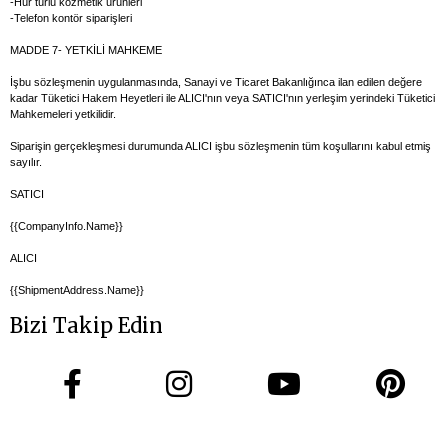
-Hür türlü kozmetik ürünleri
-Telefon kontör siparişleri
MADDE 7- YETKİLİ MAHKEME
İşbu sözleşmenin uygulanmasında, Sanayi ve Ticaret Bakanlığınca ilan edilen değere
kadar Tüketici Hakem Heyetleri ile ALICI'nın veya SATICI'nın yerleşim yerindeki Tüketici
Mahkemeleri yetkilidir.
Siparişin gerçekleşmesi durumunda ALICI işbu sözleşmenin tüm koşullarını kabul etmiş
sayılır.
SATICI
{{CompanyInfo.Name}}
ALICI
{{ShipmentAddress.Name}}
Bizi Takip Edin