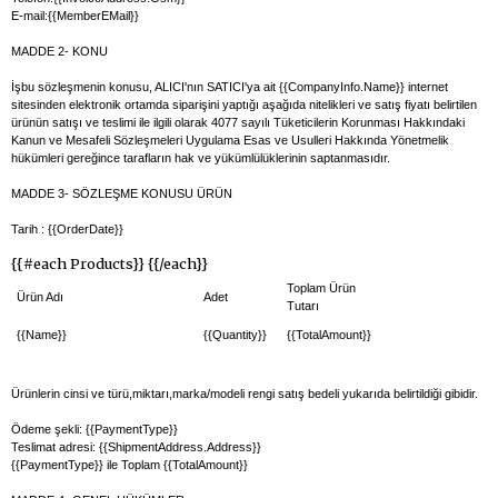
E-mail:{{MemberEMail}}
MADDE 2- KONU
İşbu sözleşmenin konusu, ALICI'nın SATICI'ya ait {{CompanyInfo.Name}} internet
sitesinden elektronik ortamda siparişini yaptığı aşağıda nitelikleri ve satış fiyatı belirtilen
ürünün satışı ve teslimi ile ilgili olarak 4077 sayılı Tüketicilerin Korunması Hakkındaki
Kanun ve Mesafeli Sözleşmeleri Uygulama Esas ve Usulleri Hakkında Yönetmelik
hükümleri gereğince tarafların hak ve yükümlülüklerinin saptanmasıdır.
MADDE 3- SÖZLEŞME KONUSU ÜRÜN
Tarih : {{OrderDate}}
{{#each Products}} {{/each}}
Toplam Ürün
Ürün Adı
Adet
Tutarı
{{Name}}
{{Quantity}}
{{TotalAmount}}
Ürünlerin cinsi ve türü,miktarı,marka/modeli rengi satış bedeli yukarıda belirtildiği gibidir.
Ödeme şekli: {{PaymentType}}
Teslimat adresi: {{ShipmentAddress.Address}}
{{PaymentType}} ile Toplam {{TotalAmount}}