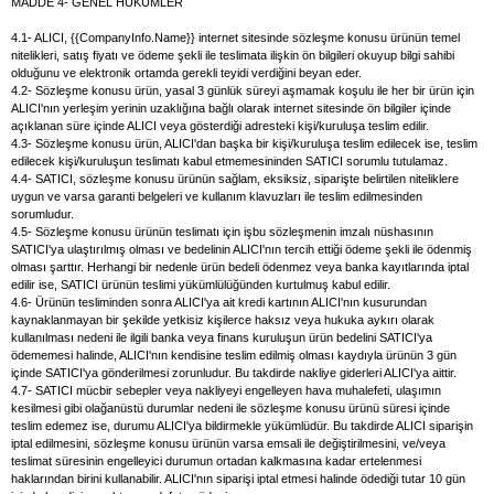
MADDE 4- GENEL HÜKÜMLER
4.1- ALICI, {{CompanyInfo.Name}} internet sitesinde sözleşme konusu ürünün temel
nitelikleri, satış fiyatı ve ödeme şekli ile teslimata ilişkin ön bilgileri okuyup bilgi sahibi
olduğunu ve elektronik ortamda gerekli teyidi verdiğini beyan eder.
4.2- Sözleşme konusu ürün, yasal 3 günlük süreyi aşmamak koşulu ile her bir ürün için
ALICI'nın yerleşim yerinin uzaklığına bağlı olarak internet sitesinde ön bilgiler içinde
açıklanan süre içinde ALICI veya gösterdiği adresteki kişi/kuruluşa teslim edilir.
4.3- Sözleşme konusu ürün, ALICI'dan başka bir kişi/kuruluşa teslim edilecek ise, teslim
edilecek kişi/kuruluşun teslimatı kabul etmemesininden SATICI sorumlu tutulamaz.
4.4- SATICI, sözleşme konusu ürünün sağlam, eksiksiz, siparişte belirtilen niteliklere
uygun ve varsa garanti belgeleri ve kullanım klavuzları ile teslim edilmesinden
sorumludur.
4.5- Sözleşme konusu ürünün teslimatı için işbu sözleşmenin imzalı nüshasının
SATICI'ya ulaştırılmış olması ve bedelinin ALICI'nın tercih ettiği ödeme şekli ile ödenmiş
olması şarttır. Herhangi bir nedenle ürün bedeli ödenmez veya banka kayıtlarında iptal
edilir ise, SATICI ürünün teslimi yükümlülüğünden kurtulmuş kabul edilir.
4.6- Ürünün tesliminden sonra ALICI'ya ait kredi kartının ALICI'nın kusurundan
kaynaklanmayan bir şekilde yetkisiz kişilerce haksız veya hukuka aykırı olarak
kullanılması nedeni ile ilgili banka veya finans kuruluşun ürün bedelini SATICI'ya
ödememesi halinde, ALICI'nın kendisine teslim edilmiş olması kaydıyla ürünün 3 gün
içinde SATICI'ya gönderilmesi zorunludur. Bu takdirde nakliye giderleri ALICI'ya aittir.
4.7- SATICI mücbir sebepler veya nakliyeyi engelleyen hava muhalefeti, ulaşımın
kesilmesi gibi olağanüstü durumlar nedeni ile sözleşme konusu ürünü süresi içinde
teslim edemez ise, durumu ALICI'ya bildirmekle yükümlüdür. Bu takdirde ALICI siparişin
iptal edilmesini, sözleşme konusu ürünün varsa emsali ile değiştirilmesini, ve/veya
teslimat süresinin engelleyici durumun ortadan kalkmasına kadar ertelenmesi
haklarından birini kullanabilir. ALICI'nın siparişi iptal etmesi halinde ödediği tutar 10 gün