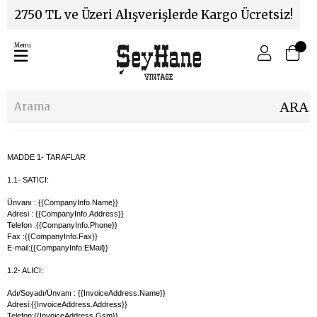
2750 TL ve Üzeri Alışverişlerde Kargo Ücretsiz!
Menu
MADDE 1- TARAFLAR
1.1- SATICI:
Ünvanı : {{CompanyInfo.Name}}
Adresi :
{{CompanyInfo.Address}}
Telefon :{{CompanyInfo.Phone}}
Fax :
{{CompanyInfo.Fax}}
E-mail:{{CompanyInfo.EMail}}
1.2- ALICI:
Adı/Soyadı/Ünvanı : {{InvoiceAddress.Name}}
Adresi:
{{InvoiceAddress.Address}}
Telefon:{{InvoiceAddress.Gsm}}